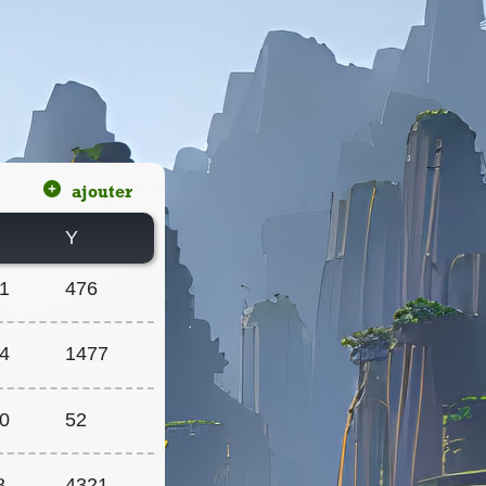
ajouter
Z
Y
1
476
4
1477
0
52
8
4321