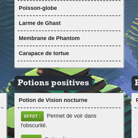
Poisson-globe
Larme de Ghast
Membrane de Phantom
Carapace de tortue
Potions positives
Potion de Vision nocturne
Permet de voir dans
EFFET :
l'obscurité.