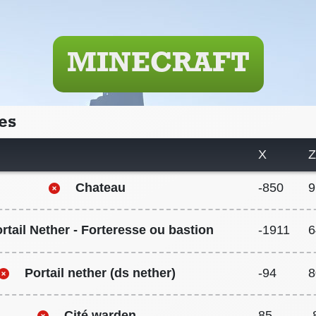
MINECRAFT
es
X
Chateau
-850
9
rtail Nether - Forteresse ou bastion
-1911
6
Portail nether (ds nether)
-94
8
Cité warden
85
-