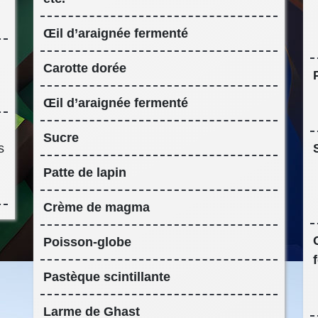
a
Œil d’araignée fermenté
Carotte dorée
Œil d’araignée fermenté
Sucre
s
Patte de lapin
Crème de magma
Poisson-globe
Pastèque scintillante
Larme de Ghast