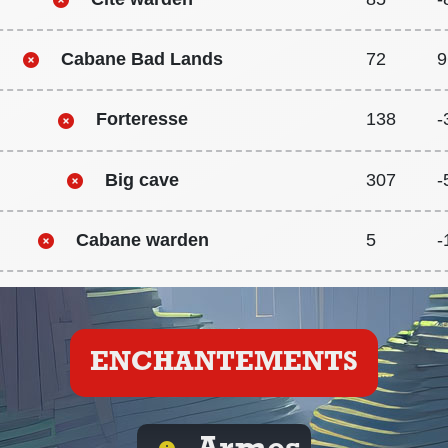
Cabane Bad Lands
72
9
Forteresse
138
-
Big cave
307
-
Cabane warden
5
-
ENCHANTEMENTS