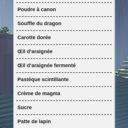
Poudre à canon
Souffle du dragon
Carotte dorée
Œil d’araignée
Œil d’araignée fermenté
Pastèque scintillante
Crème de magma
Sucre
Patte de lapin