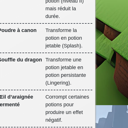
potion (niveau II)
mais réduit la
durée.
Poudre à canon
Transforme la
potion en potion
jetable (Splash).
Souffle du dragon
Transforme une
potion jetable en
potion persistante
(Lingering).
Œil d’araignée
Corrompt certaines
fermenté
potions pour
produire un effet
négatif.