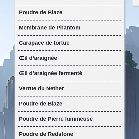
Poudre de Blaze
Membrane de Phantom
Carapace de tortue
Œil d’araignée
Œil d’araignée fermenté
Verrue du Nether
Poudre de Blaze
Poudre de Pierre lumineuse
Poudre de Redstone