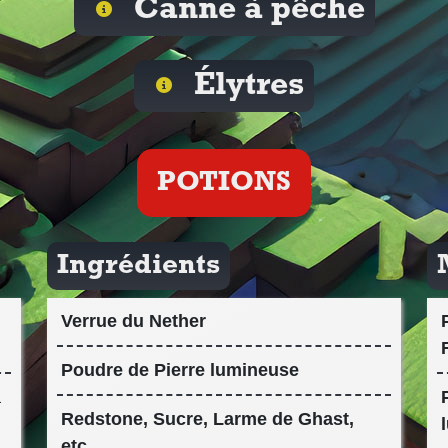
Canne à pêche
Élytres
POTIONS
Ingrédients
Verrue du Nether
Poudre de Pierre lumineuse
à
Redstone, Sucre, Larme de Ghast,
etc.