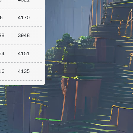
6
4170
38
3948
54
4151
16
4135